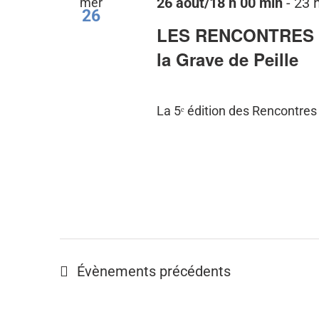
mer
26 août/18 h 00 min
-
23 
26
LES RENCONTRES P
la Grave de Peille
La 5ᵉ édition des Rencontres 
Évènements
précédents