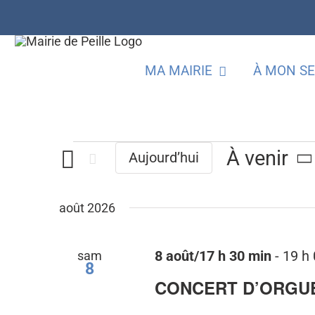
Passer
au
contenu
MA MAIRIE
À MON SE
Évènements
À venir
Aujourd’hui
Sélection
une
août 2026
date.
sam
8 août/17 h 30 min
-
19 h
8
CONCERT D’ORGUE