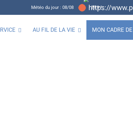
Météo du jour :
08/08
29.9 °
RVICE
AU FIL DE LA VIE
MON CADRE DE 