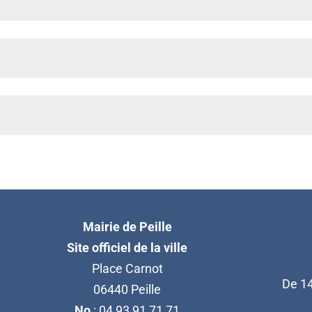
Mairie de Peille
Site officiel de la ville
Place Carnot
De 14
06440 Peille
No
: 04 93 91 71 71